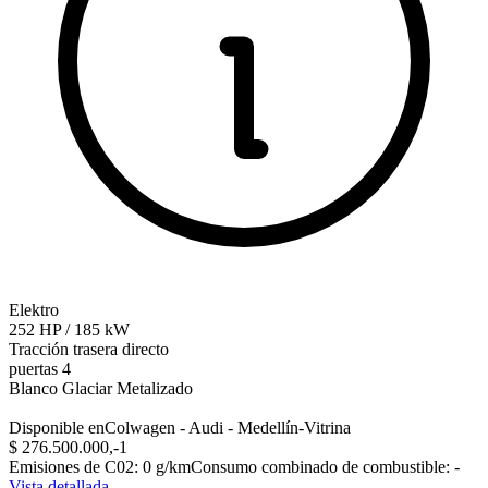
Elektro
252
HP
/
185
kW
Tracción trasera
directo
puertas 4
Blanco Glaciar Metalizado
Disponible en
Colwagen - Audi - Medellín-Vitrina
$ 276.500.000,-‍
1
Emisiones de C02
:
0
g/km
Consumo combinado de combustible
:
-
Vista detallada